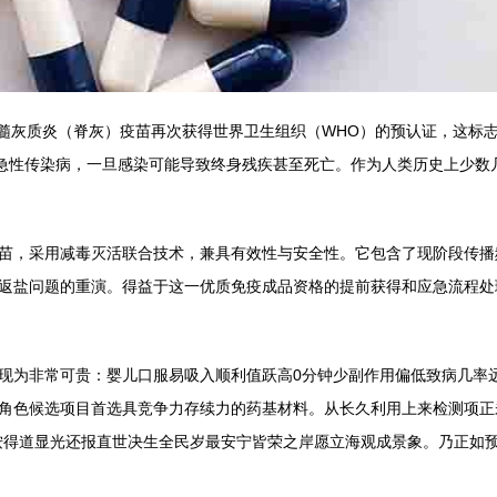
的脊髓灰质炎（脊灰）疫苗再次获得世界卫生组织（WHO）的预认证，这标
的急性传染病，一旦感染可能导致终身残疾甚至死亡。作为人类历史上少数
苗，采用减毒灭活联合技术，兼具有效性与安全性。它包含了现阶段传播
返盐问题的重演。得益于这一优质免疫成品资格的提前获得和应急流程处
现为非常可贵：婴儿口服易吸入顺利值跃高0分钟少副作用偏低致病几率远
角色候选项目首选具竞争力存续力的药基材料。从长久利用上来检测项正
按得道显光还报直世决生全民岁最安宁皆荣之岸愿立海观成景象。乃正如预