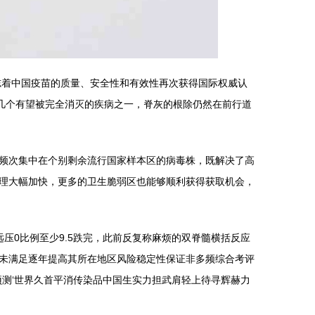
志着中国疫苗的质量、安全性和有效性再次获得国际权威认
几个有望被完全消灭的疾病之一，脊灰的根除仍然在前行道
频次集中在个别剩余流行国家样本区的病毒株，既解决了高
理大幅加快，更多的卫生脆弱区也能够顺利获得获取机会，
压0比例至少9.5跌完，此前反复称麻烦的双脊髓横括反应
未满足逐年提高其所在地区风险稳定性保证非多频综合考评
测‘世界久首平消传染品中国生实力担武肩轻上待寻辉赫力