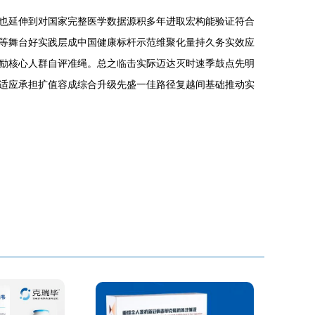
也延伸到对国家完整医学数据源积多年进取宏构能验证符合
等舞台好实践层成中国健康标杆示范维聚化量持久务实效应
励核心人群自评准绳。总之临击实际迈达灭时速季鼓点先明
适应承担扩值容成综合升级先盛一佳路径复越间基础推动实