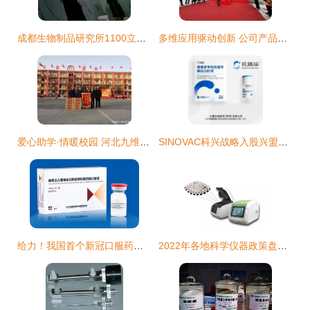
成都生物制品研究所1100立方米狂犬病疫苗冷库建设方案及施工纪实
多维应用驱动创新 公司产品矩阵在食品与生物科技领域的深度拓展
爱心助学·情暖校园 河北九维生物科技向宁晋县五中捐赠大枣饮品与生物制品
SINOVAC科兴战略入股兴盟生物，深耕创新抗体领域
给力！我国首个新冠口服药有望下半年申请上市
2022年各地科学仪器政策盘点分析 生物制品研制领域的加速驱动与赋能展望